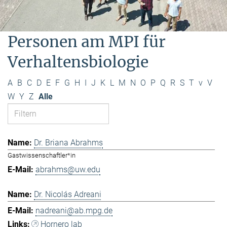
Personen am MPI für
Verhaltensbiologie
A
B
C
D
E
F
G
H
I
J
K
L
M
N
O
P
Q
R
S
T
v
V
W
Y
Z
Alle
Dr. Briana Abrahms
Gastwissenschaftler*in
abrahms@uw.edu
Dr. Nicolás Adreani
nadreani@ab.mpg.de
Hornero lab