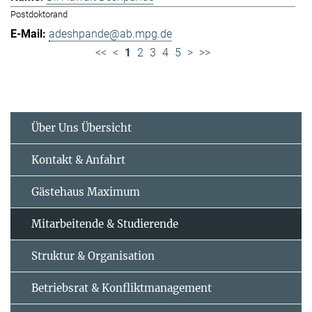
Postdoktorand
adeshpande@ab.mpg.de
<<
<
1
2
3
4
5
>
>>
Über Uns Übersicht
Kontakt & Anfahrt
Gästehaus Maximum
Mitarbeitende & Studierende
Struktur & Organisation
Betriebsrat & Konfliktmanagement