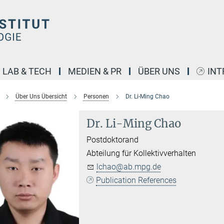
LAB & TECH
MEDIEN & PR
ÜBER UNS
INT
Über Uns Übersicht
Personen
Dr. Li-Ming Chao
Dr. Li-Ming Chao
Postdoktorand
Abteilung für Kollektivverhalten
lchao@ab.mpg.de
Publication References