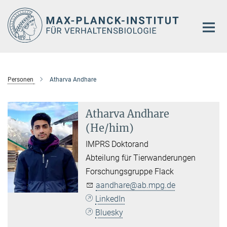
Hauptinhalt
Personen
Atharva Andhare
Atharva Andhare
(He/him)
IMPRS Doktorand
Abteilung für Tierwanderungen
Forschungsgruppe Flack
aandhare@ab.mpg.de
LinkedIn
Bluesky