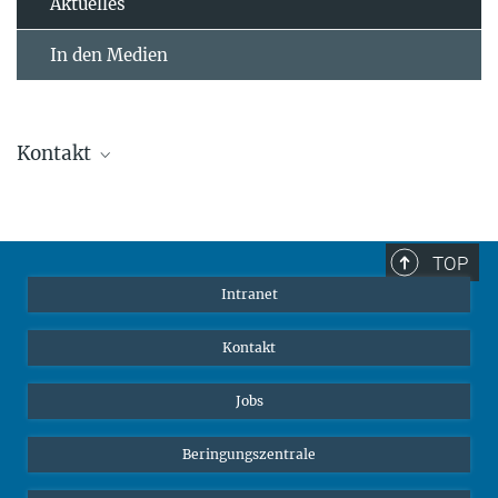
Aktuelles
In den Medien
Kontakt
Carla Avolio
Referentin für Kommunikation und Medien
+49 176-77871256
TOP
cavolio@ab.mpg.de
Intranet
Kontakt
Jobs
Beringungszentrale