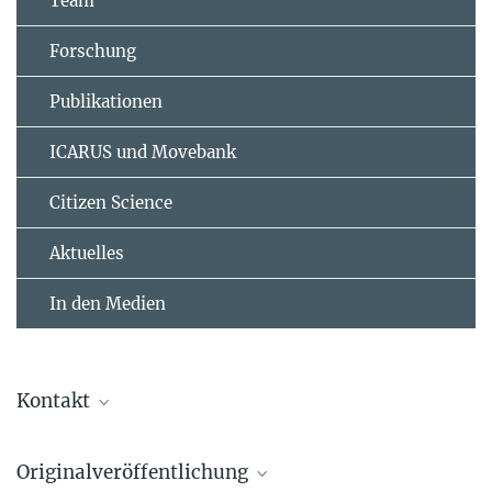
Team
Forschung
Publikationen
ICARUS und Movebank
Citizen Science
Aktuelles
In den Medien
Kontakt
Dr Lara Keicher
Originalveröffentlichung
International Fieldwork Coordinator