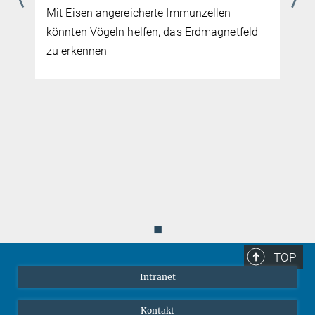
21. MAI 2026
Kultur
Eine Langzeitstudie zeigt, dass
Schimpansenkultur viele alltägliche, für das
Überleben wichtige Verhaltensweisen
umfasst
◼
TOP
Intranet
Kontakt