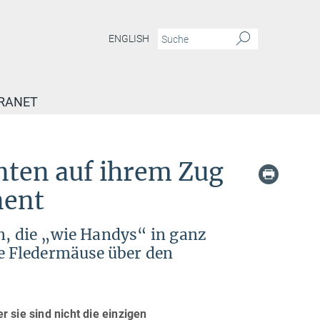
ENGLISH
RANET
e reiten Sturmfronten auf ihrem Zug über den europäischen Kontinent
nten auf ihrem Zug
nent
in, die „wie Handys“ in ganz
e Fledermäuse über den
 sie sind nicht die einzigen