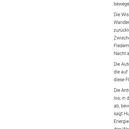
bewege
Die Wis
Wanderf
zurückl
Zwische
Flederm
Nacht a
Die Aut
die auf
diese F
Die Ant
los, in
ab, bev
sagt Hu
Energie