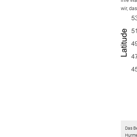
ihre Wa
wir, da
Das Be
Hurme 