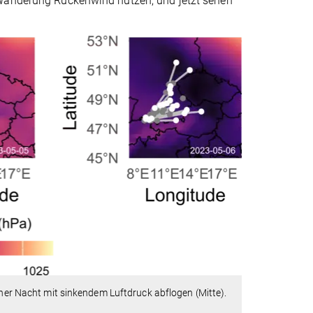
 Wanderung Rückenwind nutzen, und jetzt sehen
iner Nacht mit sinkendem Luftdruck abflogen (Mitte).