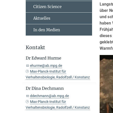
Langst
Citizen Science
über N
und sch
Aktuelles
haben 
Frühja
In den Medien
dieses 
geklebt
Kontakt
Warmfro
Dr Edward Hurme
ehurme@ab.mpg.de
Max-Planck-Institut für
Verhaltensbiologie, Radolfzell / Konstanz
Dr Dina Dechmann
ddechmann@ab.mpg.de
Max-Planck-Institut für
Verhaltensbiologie, Radolfzell / Konstanz