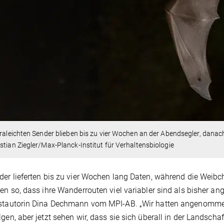
traleichten Sender blieben bis zu vier Wochen an der Abendsegler, danach 
stian Ziegler/Max-Planck-Institut für Verhaltensbiologie
der lieferten bis zu vier Wochen lang Daten, während die Weib
ten so, dass ihre Wanderrouten viel variabler sind als bisher a
rstautorin Dina Dechmann vom MPI-AB. „Wir hatten angenommen
lgen, aber jetzt sehen wir, dass sie sich überall in der Landsch