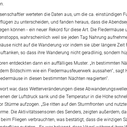
n.
senschaftler werteten die Daten aus, um die ca. einstündigen F
lügen zu unterscheiden, und fanden heraus, dass die Abendsegl
egen können - ein neuer Rekord für diese Art. Die Fledermäuse 
nstopps, wahrscheinlich weil sie jeden Tag Nahrung aufnehme
äuse nicht auf die Wanderung vor indem sie über längere Zeit 
uftanken, so dass ihre Wanderung nicht geradlinig, sondern hüp
oren entdeckten dann ein auffälliges Muster. „In bestimmten N
 dem Bildschirm wie ein Fledermausfeuerwerk aussahen“, sagt 
ledermäuse in diesen bestimmten Nächten reagierten“.
wort war, dass Wetterveränderungen diese Abwanderungswellen
 denen der Luftdruck sank und die Temperatur in die Höhe schne
or Stürme aufzogen. „Sie ritten auf den Sturmfronten und nutz
rme. Die Aktivitätssensoren des Senders, zeigten außerdem, d
 beim Fliegen verbrauchten, was bestätigt, dass die winzigen 