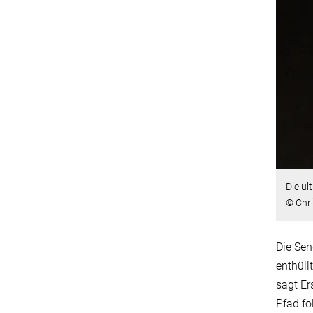
Die ul
© Chri
Die Sen
enthüll
sagt E
Pfad fo