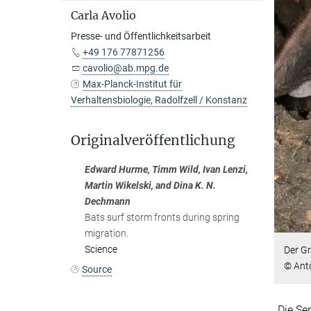
Carla Avolio
Presse- und Öffentlichkeitsarbeit
+49 176 77871256
cavolio@ab.mpg.de
Max-Planck-Institut für
Verhaltensbiologie, Radolfzell / Konstanz
Originalveröffentlichung
Edward Hurme, Timm Wild, Ivan Lenzi,
Martin Wikelski, and Dina K. N.
Dechmann
Bats surf storm fronts during spring
migration.
Science
Der Gr
© Ant
Source
„Die Se