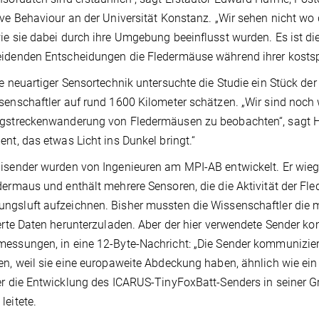
ive Behaviour an der Universität Konstanz. „Wir sehen nicht wo
ie sie dabei durch ihre Umgebung beeinflusst wurden. Es ist die
idenden Entscheidungen die Fledermäuse während ihrer kostspie
fe neuartiger Sensortechnik untersuchte die Studie ein Stück 
senschaftler auf rund 1600 Kilometer schätzen. „Wir sind noch
gstreckenwanderung von Fledermäusen zu beobachten“, sagt H
ent, das etwas Licht ins Dunkel bringt.“
isender wurden von Ingenieuren am MPI-AB entwickelt. Er wie
dermaus und enthält mehrere Sensoren, die die Aktivität der F
gsluft aufzeichnen. Bisher mussten die Wissenschaftler die ma
ierte Daten herunterzuladen. Aber der hier verwendete Sender k
essungen, in eine 12-Byte-Nachricht: „Die Sender kommunizier
en, weil sie eine europaweite Abdeckung haben, ähnlich wie ei
er die Entwicklung des ICARUS-TinyFoxBatt-Senders in seiner 
leitete.