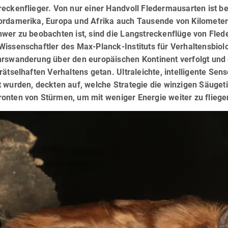
reckenflieger. Von nur einer Handvoll Fledermausarten ist b
ordamerika, Europa und Afrika auch Tausende von Kilometern
wer zu beobachten ist, sind die Langstreckenflüge von Fled
Wissenschaftler des Max-Planck-Instituts für Verhaltensbiol
hrswanderung über den europäischen Kontinent verfolgt und 
rätselhaften Verhaltens getan. Ultraleichte, intelligente Se
 wurden, deckten auf, welche Strategie die winzigen Säugetie
nten von Stürmen, um mit weniger Energie weiter zu fliegen.