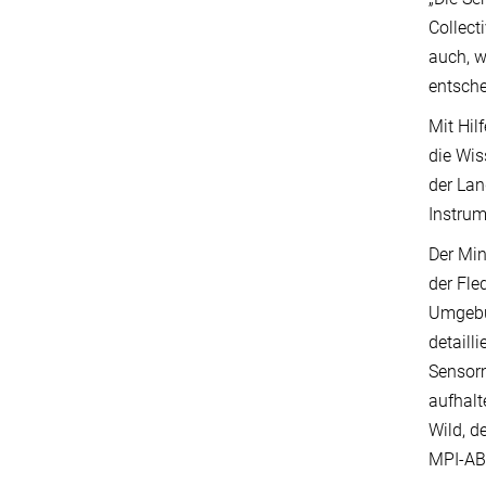
Collect
auch, w
entsche
Mit Hil
die Wis
der Lan
Instrum
Der Min
der Fle
Umgebun
detaill
Sensorm
aufhalt
Wild, d
MPI-AB 