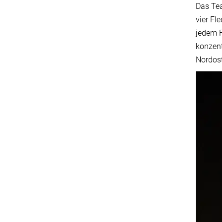
Das Tea
vier Fl
jedem F
konzent
Nordost