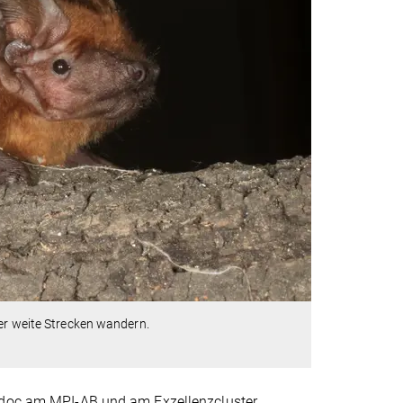
ber weite Strecken wandern.
stdoc am MPI-AB und am Exzellenzcluster