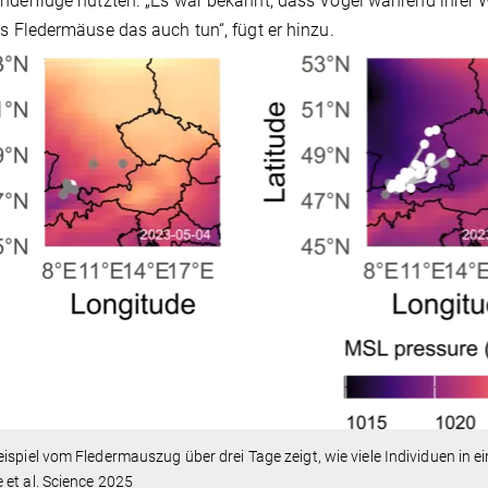
nderflüge nutzten. „Es war bekannt, dass Vögel während ihrer
ss Fledermäuse das auch tun“, fügt er hinzu.
ispiel vom Fledermauszug über drei Tage zeigt, wie viele Individuen in e
et al. Science 2025