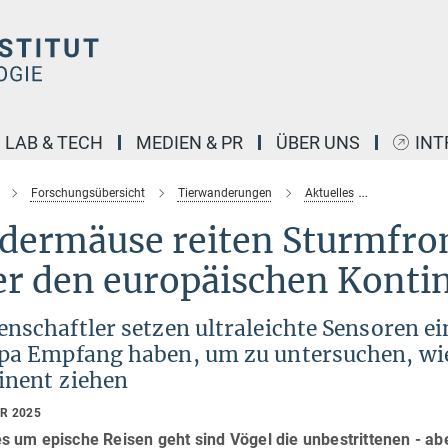
LAB & TECH
MEDIEN & PR
ÜBER UNS
INT
Forschungsübersicht
Tierwanderungen
Aktuelles
Fledermäus
edermäuse reiten Sturmfro
er den europäischen Konti
nschaftler setzen ultraleichte Sensoren e
pa Empfang haben, um zu untersuchen, wi
inent ziehen
AR 2025
 um epische Reisen geht sind Vögel die unbestrittenen - aber