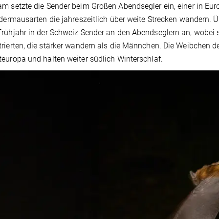
m setzte die Sender beim Großen Abendsegler ein, einer in Euro
edermausarten die jahreszeitlich über weite Strecken wandern. Ü
rühjahr in der Schweiz Sender an den Abendseglern an, wobei s
rierten, die stärker wandern als die Männchen. Die Weibchen 
europa und halten weiter südlich Winterschlaf.