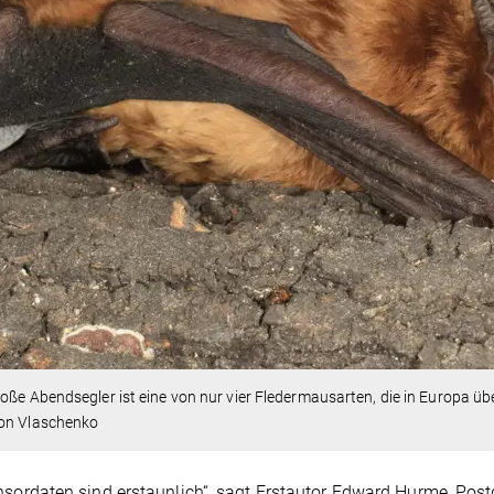
oße Abendsegler ist eine von nur vier Fledermausarten, die in Europa ü
on Vlaschenko
nsordaten sind erstaunlich“, sagt Erstautor Edward Hurme, Po