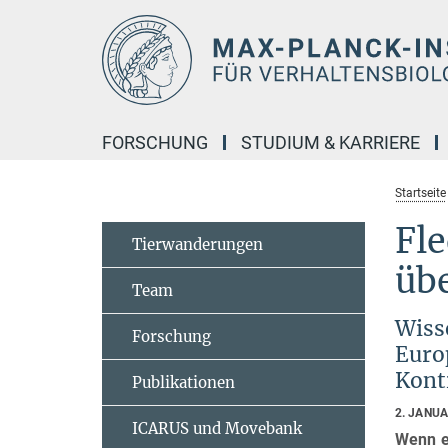
Hauptinhalt
FORSCHUNG
STUDIUM & KARRIERE
Startseite
Fl
Tierwanderungen
üb
Team
Wisse
Forschung
Euro
Kont
Publikationen
2. JANU
ICARUS und Movebank
Wenn es