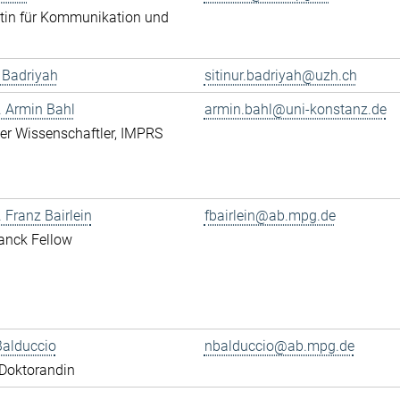
tin für Kommunikation und
r Badriyah
sitinur.badriyah@uzh.ch
r. Armin Bahl
armin.bahl@uni-konstanz.de
erter Wissenschaftler, IMPRS
. Franz Bairlein
fbairlein@ab.mpg.de
anck Fellow
Balduccio
nbalduccio@ab.mpg.de
Doktorandin