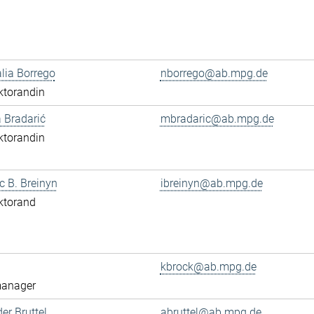
alia Borrego
nborrego@ab.mpg.de
ktorandin
 Bradarić
mbradaric@ab.mpg.de
ktorandin
ac B. Breinyn
ibreinyn@ab.mpg.de
ktorand
kbrock@ab.mpg.de
anager
er Bruttel
abruttel@ab.mpg.de