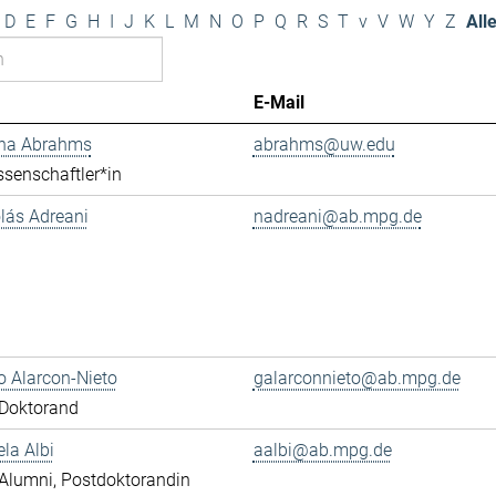
D
E
F
G
H
I
J
K
L
M
N
O
P
Q
R
S
T
v
V
W
Y
Z
All
E-Mail
ana Abrahms
abrahms@uw.edu
senschaftler*in
olás Adreani
nadreani@ab.mpg.de
 Alarcon-Nieto
galarconnieto@ab.mpg.de
Doktorand
ela Albi
aalbi@ab.mpg.de
Alumni, Postdoktorandin