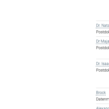
Dr. Nat
Postdo
Dr Maja
Postdo
Dr. Isa
Postdo
Brock
Datenm
Alexand