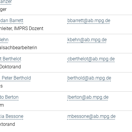
Banzer
eger
ndan Barrett
bbarrett@ab.mpg.de
leiter, IMPRS Dozent
Behn
kbehn@ab.mpg.de
lsachbearbeiterin
 Berthelot
cberthelot@ab.mpg.de
Doktorand
. Peter Berthold
berthold@ab.mpg.de
us
do Berton
lberton@ab.mpg.de
am
tia Bessone
mbessone@ab.mpg.de
ktorand