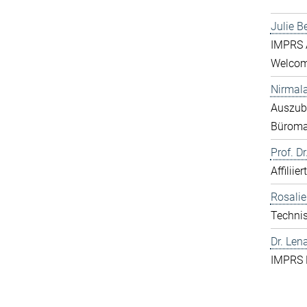
Julie B
IMPRS A
Welcome
Nirmal
Auszubi
Bürom
Prof. D
Affiliie
Rosali
Technis
Dr. Len
IMPRS 