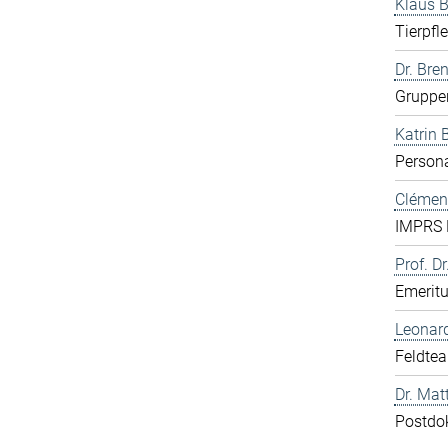
Klaus 
Tierpfl
Dr. Bre
Gruppen
Katrin 
Persona
Clément
IMPRS 
Prof. Dr
Emerit
Leonar
Feldte
Dr. Mat
Postdo