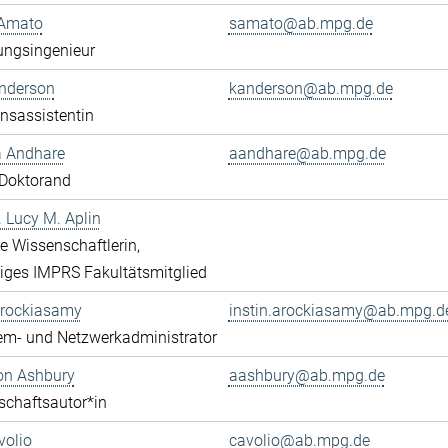
Amato
samato@ab.mpg.de
ungsingenieur
Anderson
kanderson@ab.mpg.de
onsassistentin
a Andhare
aandhare@ab.mpg.de
Doktorand
r. Lucy M. Aplin
rte Wissenschaftlerin,
iges IMPRS Fakultätsmitglied
Arockiasamy
instin.arockiasamy@ab.mpg.d
em- und Netzwerkadministrator
son Ashbury
aashbury@ab.mpg.de
chaftsautor*in
volio
cavolio@ab.mpg.de