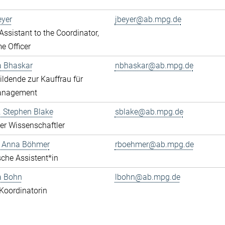
eyer
jbeyer@ab.mpg.de
ssistant to the Coordinator,
 Officer
a Bhaskar
nbhaskar@ab.mpg.de
ldende zur Kauffrau für
anagement
r. Stephen Blake
sblake@ab.mpg.de
rter Wissenschaftler
e Anna Böhmer
rboehmer@ab.mpg.de
che Assistent*in
a Bohn
lbohn@ab.mpg.de
Koordinatorin