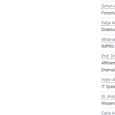
Simon 
Forsch
Katja 
Direkti
Atharv
IMPRS 
Prof. D
Affiliie
Ehemal
Instin 
IT Syst
Dr. Ali
Wissens
Carla A