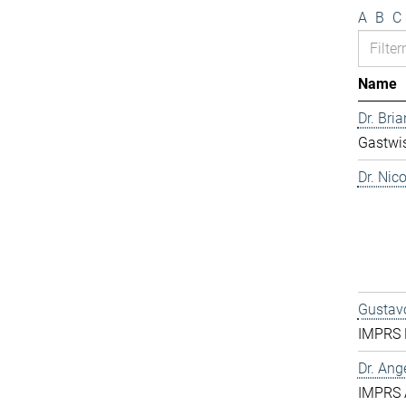
A
B
C
Name
Dr. Bri
Gastwis
Dr. Nic
Gustavo
IMPRS 
Dr. Ang
IMPRS 