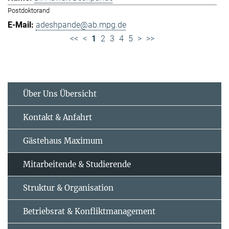
Postdoktorand
adeshpande@ab.mpg.de
<<
<
1
2
3
4
5
>
>>
Über Uns Übersicht
Kontakt & Anfahrt
Gästehaus Maximum
Mitarbeitende & Studierende
Struktur & Organisation
Betriebsrat & Konfliktmanagement