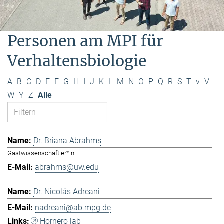
Personen am MPI für
Verhaltensbiologie
A
B
C
D
E
F
G
H
I
J
K
L
M
N
O
P
Q
R
S
T
v
V
W
Y
Z
Alle
Dr. Briana Abrahms
Gastwissenschaftler*in
abrahms@uw.edu
Dr. Nicolás Adreani
nadreani@ab.mpg.de
Hornero lab