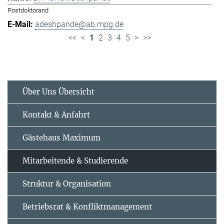
Postdoktorand
adeshpande@ab.mpg.de
<<
<
1
2
3
4
5
>
>>
Über Uns Übersicht
Kontakt & Anfahrt
Gästehaus Maximum
Mitarbeitende & Studierende
Struktur & Organisation
Betriebsrat & Konfliktmanagement