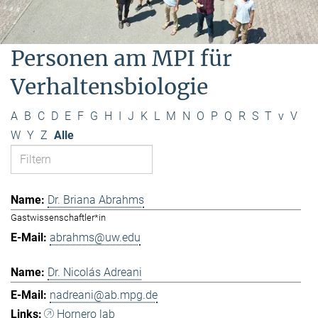
Personen am MPI für
Verhaltensbiologie
A
B
C
D
E
F
G
H
I
J
K
L
M
N
O
P
Q
R
S
T
v
V
W
Y
Z
Alle
Dr. Briana Abrahms
Gastwissenschaftler*in
abrahms@uw.edu
Dr. Nicolás Adreani
nadreani@ab.mpg.de
Hornero lab