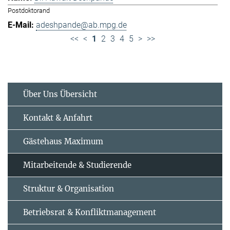
Postdoktorand
adeshpande@ab.mpg.de
<<
<
1
2
3
4
5
>
>>
Über Uns Übersicht
Kontakt & Anfahrt
Gästehaus Maximum
Mitarbeitende & Studierende
Struktur & Organisation
Betriebsrat & Konfliktmanagement