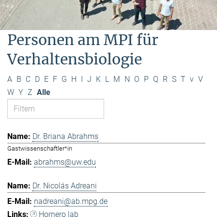
Personen am MPI für
Verhaltensbiologie
A
B
C
D
E
F
G
H
I
J
K
L
M
N
O
P
Q
R
S
T
v
V
W
Y
Z
Alle
Dr. Briana Abrahms
Gastwissenschaftler*in
abrahms@uw.edu
Dr. Nicolás Adreani
nadreani@ab.mpg.de
Hornero lab