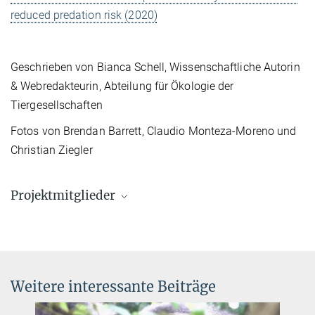
reduced predation risk (2020)
Geschrieben von Bianca Schell, Wissenschaftliche Autorin
& Webredakteurin, Abteilung für Ökologie der
Tiergesellschaften
Fotos von Brendan Barrett, Claudio Monteza-Moreno und
Christian Ziegler
Projektmitglieder
Dr. Zoë Goldsborough
IMPRS Alumni, Minerva Fast Track Fellow,
Postdoktorandin
zgoldsborough@ab.mpg.de
Weitere interessante Beiträge
zgoldsborough@outlook.com
© Zoë Goldsborough