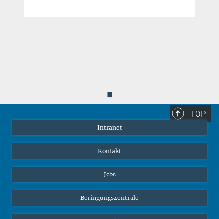
Paleolithic Archeologist MPI for Evolutionary
Anthropology
Personal website
Dr. Lydia Luncz
Evolutionary Anthropologist MPI for Evolutionary
Anthropology
◼
Personal website
TOP
Intranet
Dr. Susan Perry
Evolutionary Anthropologist UCLA
Kontakt
Personal website
Jobs
Beringungszentrale
Dr. Nicolas Zwyns
Archeologist UC Davis