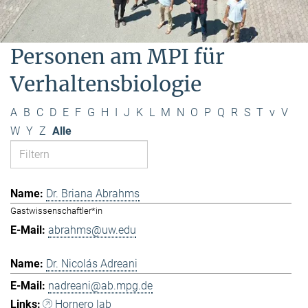
Personen am MPI für
Verhaltensbiologie
A
B
C
D
E
F
G
H
I
J
K
L
M
N
O
P
Q
R
S
T
v
V
W
Y
Z
Alle
Dr. Briana Abrahms
Gastwissenschaftler*in
abrahms@uw.edu
Dr. Nicolás Adreani
nadreani@ab.mpg.de
Hornero lab