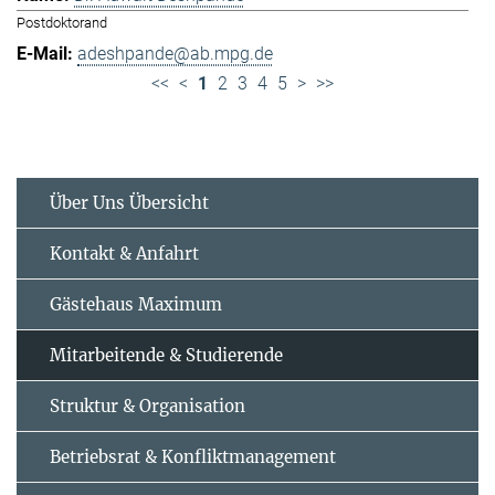
Postdoktorand
adeshpande@ab.mpg.de
<<
<
1
2
3
4
5
>
>>
Über Uns Übersicht
Kontakt & Anfahrt
Gästehaus Maximum
Mitarbeitende & Studierende
Struktur & Organisation
Betriebsrat & Konfliktmanagement