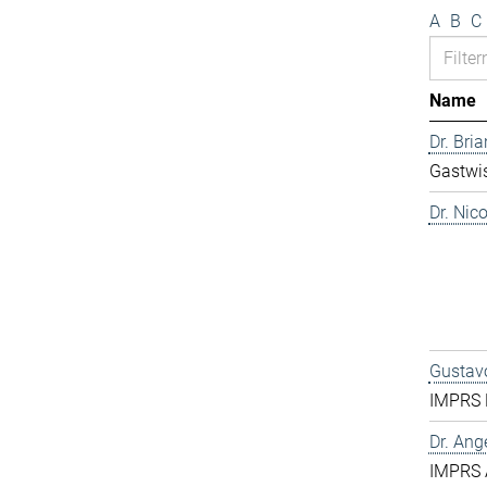
A
B
C
Name
Dr. Bri
Gastwis
Dr. Nic
Gustavo
IMPRS 
Dr. Ang
IMPRS 