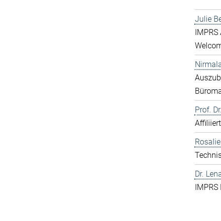
Julie B
IMPRS A
Welcome
Nirmal
Auszubi
Bürom
Prof. D
Affiliie
Rosali
Technis
Dr. Len
IMPRS 