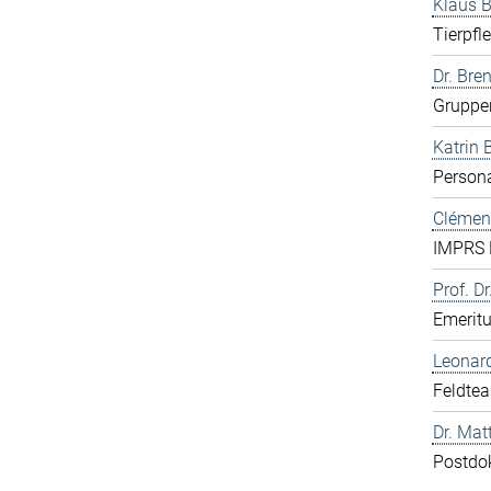
Klaus 
Tierpfl
Dr. Bre
Gruppen
Katrin 
Persona
Clément
IMPRS 
Prof. Dr
Emerit
Leonar
Feldte
Dr. Mat
Postdo