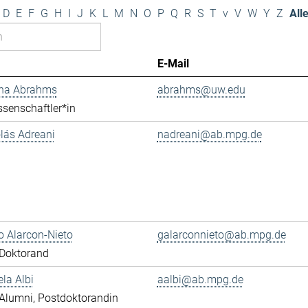
D
E
F
G
H
I
J
K
L
M
N
O
P
Q
R
S
T
v
V
W
Y
Z
All
E-Mail
ana Abrahms
abrahms@uw.edu
senschaftler*in
olás Adreani
nadreani@ab.mpg.de
 Alarcon-Nieto
galarconnieto@ab.mpg.de
Doktorand
ela Albi
aalbi@ab.mpg.de
Alumni, Postdoktorandin