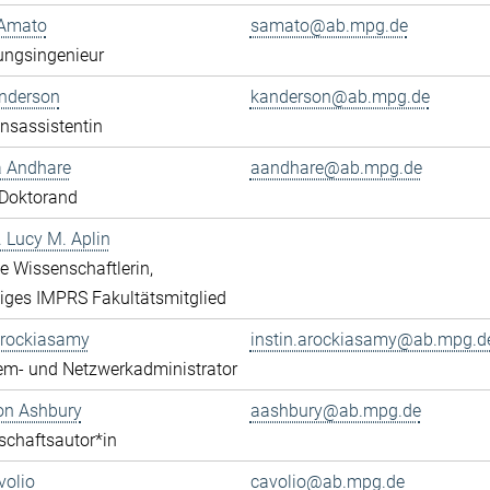
Amato
samato@ab.mpg.de
ungsingenieur
Anderson
kanderson@ab.mpg.de
onsassistentin
a Andhare
aandhare@ab.mpg.de
Doktorand
r. Lucy M. Aplin
rte Wissenschaftlerin,
iges IMPRS Fakultätsmitglied
Arockiasamy
instin.arockiasamy@ab.mpg.d
em- und Netzwerkadministrator
son Ashbury
aashbury@ab.mpg.de
chaftsautor*in
volio
cavolio@ab.mpg.de