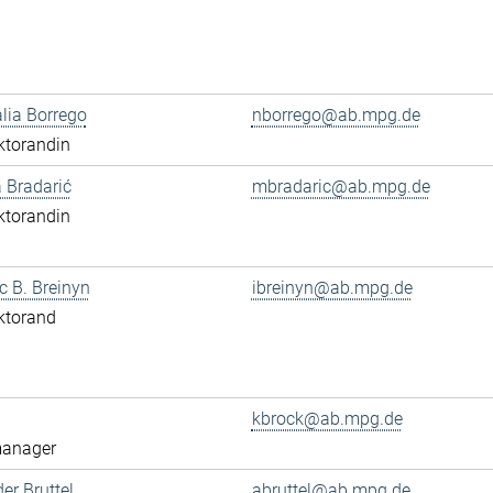
alia Borrego
nborrego@ab.mpg.de
ktorandin
 Bradarić
mbradaric@ab.mpg.de
ktorandin
ac B. Breinyn
ibreinyn@ab.mpg.de
ktorand
kbrock@ab.mpg.de
anager
er Bruttel
abruttel@ab.mpg.de