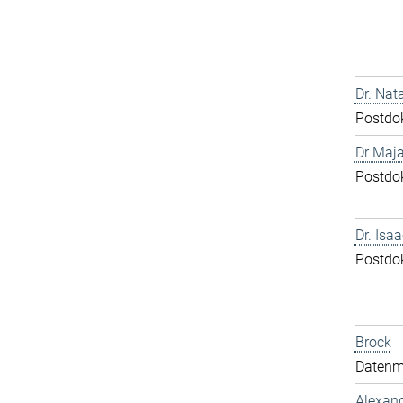
Dr. Nat
Postdo
Dr Maja
Postdo
Dr. Isa
Postdo
Brock
Datenm
Alexand