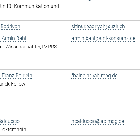
tin für Kommunikation und
r Badriyah
sitinur.badriyah@uzh.ch
r. Armin Bahl
armin.bahl@uni-konstanz.de
erter Wissenschaftler, IMPRS
. Franz Bairlein
fbairlein@ab.mpg.de
anck Fellow
Balduccio
nbalduccio@ab.mpg.de
Doktorandin