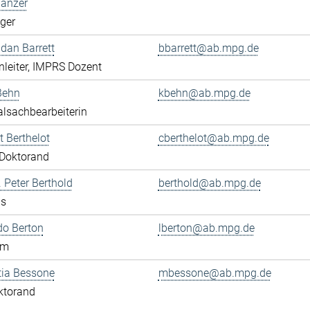
Banzer
eger
ndan Barrett
bbarrett@ab.mpg.de
leiter, IMPRS Dozent
Behn
kbehn@ab.mpg.de
lsachbearbeiterin
 Berthelot
cberthelot@ab.mpg.de
Doktorand
. Peter Berthold
berthold@ab.mpg.de
us
do Berton
lberton@ab.mpg.de
am
tia Bessone
mbessone@ab.mpg.de
ktorand