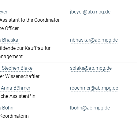
eyer
jbeyer@ab.mpg.de
ssistant to the Coordinator,
 Officer
a Bhaskar
nbhaskar@ab.mpg.de
ldende zur Kauffrau für
anagement
r. Stephen Blake
sblake@ab.mpg.de
rter Wissenschaftler
e Anna Böhmer
rboehmer@ab.mpg.de
che Assistent*in
a Bohn
lbohn@ab.mpg.de
Koordinatorin