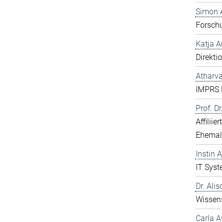
Simon 
Forsch
Katja 
Direkti
Atharv
IMPRS 
Prof. D
Affiliie
Ehemal
Instin 
IT Syst
Dr. Ali
Wissens
Carla A