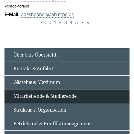
Postdoktorand
adeshpande@ab.mpg.de
<<
<
1
2
3
4
5
>
>>
Über Uns Übersicht
Kontakt & Anfahrt
Gästehaus Maximum
Mitarbeitende & Studierende
Struktur & Organisation
Betriebsrat & Konfliktmanagement