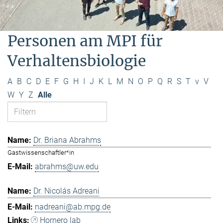
Personen am MPI für
Verhaltensbiologie
A
B
C
D
E
F
G
H
I
J
K
L
M
N
O
P
Q
R
S
T
v
V
W
Y
Z
Alle
Dr. Briana Abrahms
Gastwissenschaftler*in
abrahms@uw.edu
Dr. Nicolás Adreani
nadreani@ab.mpg.de
Hornero lab