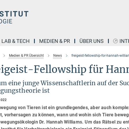
LAB & TECH
MEDIEN & PR
ÜBER UNS
INT
Medien & PR Übersicht
News
freigeist-fellowship-for-hannah-willi
igeist-Fellowship für Han
m eine junge Wissenschaftlerin auf der Su
gungstheorie ist
2022
ewegung von Tieren ist ein grundlegendes, aber auch kompl
nt, vorhersagen zu können, wann und wohin sich Tiere bewege
ewegungsökologin Dr. Hannah Williams. Um das Rätsel zu ent