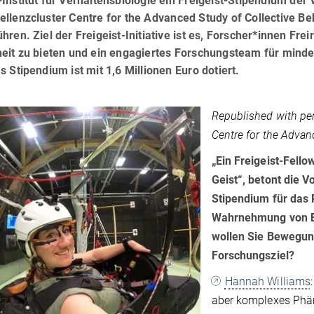
Institut für Verhaltensbiologie ein Freigeist-Stipendium der
llenzcluster Centre for the Advanced Study of Collective B
hren. Ziel der Freigeist-Initiative ist es, Forscher*innen Fre
heit zu bieten und ein engagiertes Forschungsteam für mind
s Stipendium ist mit 1,6 Millionen Euro dotiert.
Republished with pe
Centre for the Advan
„Ein Freigeist-Fello
Geist“, betont die 
Stipendium für das
Wahrnehmung von En
wollen Sie Bewegung
Forschungsziel?
Hannah Williams
aber komplexes Phän