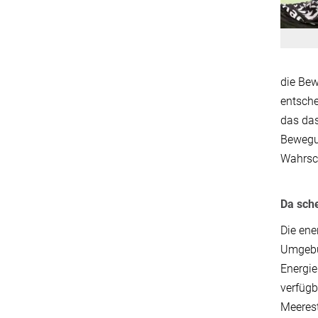
die Bew
entsche
das das
Bewegun
Wahrsch
Da sche
Die ene
Umgebun
Energie
verfügb
Meerest