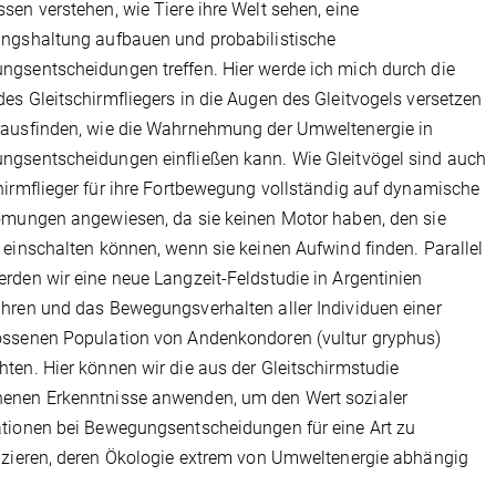
sen verstehen, wie Tiere ihre Welt sehen, eine
ngshaltung aufbauen und probabilistische
gsentscheidungen treffen. Hier werde ich mich durch die
es Gleitschirmfliegers in die Augen des Gleitvogels versetzen
rausfinden, wie die Wahrnehmung der Umweltenergie in
gsentscheidungen einfließen kann. Wie Gleitvögel sind auch
hirmflieger für ihre Fortbewegung vollständig auf dynamische
ömungen angewiesen, da sie keinen Motor haben, den sie
 einschalten können, wenn sie keinen Aufwind finden. Parallel
rden wir eine neue Langzeit-Feldstudie in Argentinien
hren und das Bewegungsverhalten aller Individuen einer
ossenen Population von Andenkondoren (vultur gryphus)
ten. Hier können wir die aus der Gleitschirmstudie
enen Erkenntnisse anwenden, um den Wert sozialer
tionen bei Bewegungsentscheidungen für eine Art zu
izieren, deren Ökologie extrem von Umweltenergie abhängig