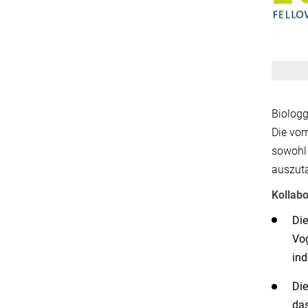
Biologg
Die vom
sowohl 
auszut
Kollabo
Die
Vog
ind
Die
das