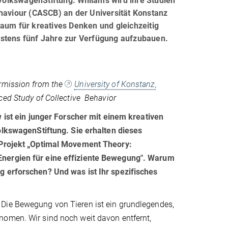
 VolkswagenStiftung. Williams wird ihre Studien
ehaviour (CASCB) an der Universität Konstanz
iraum für kreatives Denken und gleichzeitig
estens fünf Jahre zur Verfügung aufzubauen.
rmission from the
University of Konstanz,
ced Study of Collective Behavior
w ist ein junger Forscher mit einem kreativen
VolkswagenStiftung. Sie erhalten dieses
 Projekt „Optimal Movement Theory:
ergien für eine effiziente Bewegung". Warum
 erforschen? Und was ist Ihr spezifisches
: Die Bewegung von Tieren ist ein grundlegendes,
omen. Wir sind noch weit davon entfernt,