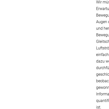
Wir müs
Erwartu
Bewegun
Augen d
und he
Bewegun
Gleitsc
Luftstr
einfach
dazu we
durchfü
geschl
beobach
gewonn
Informa
quantif
ist.