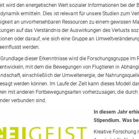
eit wird den energetischen Wert sozialer Informationen bei de
ynamik ermitteln. Dies ist relevant für unsere Studien zum Ve
gkeit an unvorhersehbaren Ressourcen zu einem gewissen Maß
ungen auf das Verständnis der Auswirkungen des Verlusts soz
tionen oder darauf, wie sich eine Gruppe an Umweltveränder
beeinflusst werden.
 Grundlage dieser Erkenntnisse wird die Forschungsgruppe i
entwickeln, mit dem die Bewegungen von Flugtieren in Abhäng
andschaft, einschließlich der Umweltenergie, der Nahrungsquell
esagt werden können. Im Laufe der Zeit kann dieses Modell d
eren mit anderen Fortbewegungsarten vorherzusagen, die dur
nder verbunden sind.
In diesem Jahr erhi
Stipendium. Was bed
Kreative Forschung m