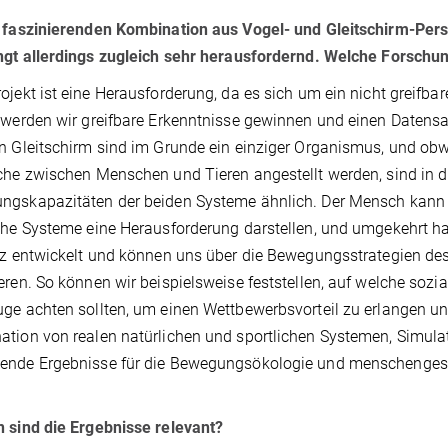
 faszinierenden Kombination aus Vogel- und Gleitschirm-Perspe
ngt allerdings zugleich sehr herausfordernd. Welche Forschu
ojekt ist eine Herausforderung, da es sich um ein nicht greifba
 werden wir greifbare Erkenntnisse gewinnen und einen Datensat
n Gleitschirm sind im Grunde ein einziger Organismus, und obw
che zwischen Menschen und Tieren angestellt werden, sind in
gskapazitäten der beiden Systeme ähnlich. Der Mensch kann u
che Systeme eine Herausforderung darstellen, und umgekehrt ha
nz entwickelt und können uns über die Bewegungsstrategien d
eren. So können wir beispielsweise feststellen, auf welche soz
ge achten sollten, um einen Wettbewerbsvorteil zu erlangen un
tion von realen natürlichen und sportlichen Systemen, Simulat
ende Ergebnisse für die Bewegungsökologie und menschengest
 sind die Ergebnisse relevant?