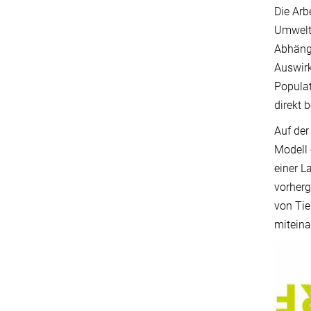
Die Arb
Umweltd
Abhängi
Auswirk
Popula
direkt 
Auf der
Modell 
einer L
vorherg
von Ti
miteina