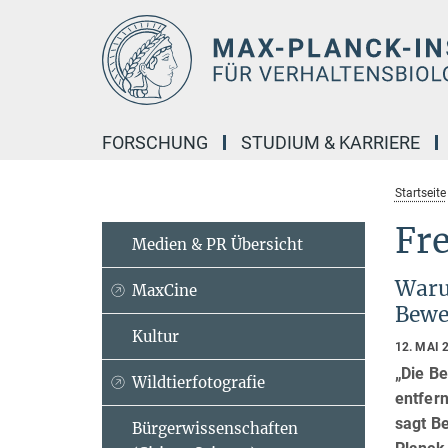
Hauptinhalt
FORSCHUNG
STUDIUM & KARRIERE
Startseite
Fre
Medien & PR Übersicht
Waru
MaxCine
Bewe
Kultur
12. MAI 
„Die B
Wildtierfotografie
entfer
sagt B
Bürgerwissenschaften