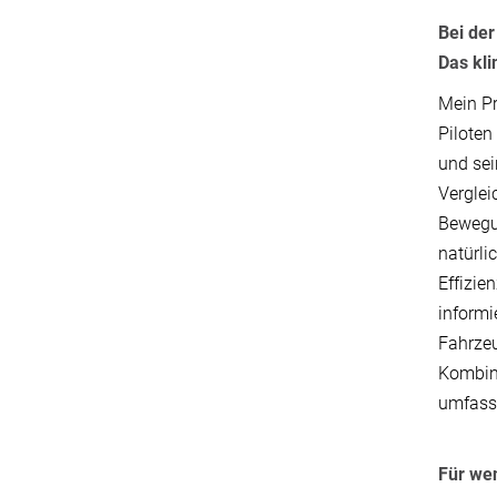
Bei der
Das kli
Mein Pr
Piloten
und sei
Verglei
Bewegun
natürli
Effizie
informi
Fahrzeu
Kombina
umfass
Für wen