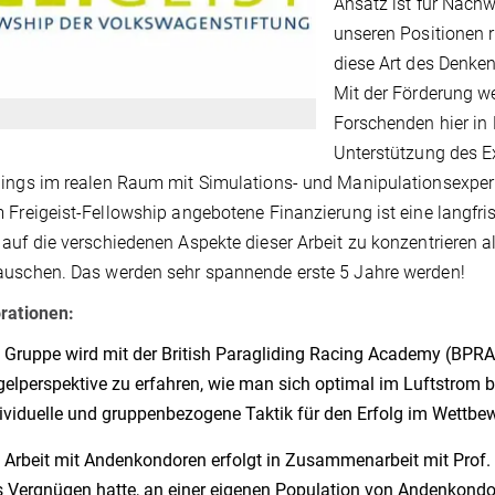
Ansatz ist für Nachw
unseren Positionen r
diese Art des Denkens
Mit der Förderung w
Forschenden hier in
Unterstützung des E
ings im realen Raum mit Simulations- und Manipulationsexper
 Freigeist-Fellowship angebotene Finanzierung ist eine langfris
auf die verschiedenen Aspekte dieser Arbeit zu konzentrieren a
auschen. Das werden sehr spannende erste 5 Jahre werden!
rationen:
 Gruppe wird mit der British Paragliding Racing Academy (BPR
elperspektive zu erfahren, wie man sich optimal im Luftstrom 
ividuelle und gruppenbezogene Taktik für den Erfolg im Wettbew
 Arbeit mit Andenkondoren erfolgt in Zusammenarbeit mit Prof. 
 Vergnügen hatte, an einer eigenen Population von Andenkondor