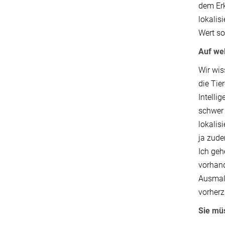
dem Er
lokalis
Wert so
Auf we
Wir wis
die Tie
Intelli
schwer 
lokalis
ja zude
Ich geh
vorhand
Ausmaß 
vorher
Sie müs