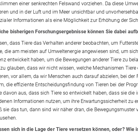
klimmen einer senkrechten Felswand vorziehen. Da diese Umwe
ieren und in der Luft und im Meer unsichtbar und unvorhersehba
zialer Informationen als eine Möglichkeit zur Erhöhung der Si
lche bisherigen Forschungsergebnisse können Sie dabei auf
sen, dass Tiere das Verhalten anderer beobachten, um Futterstel
re, die am meisten auf Umweltenergie angewiesen sind, um sich
genz entwickelt haben, um die Bewegungen anderer Tiere zu bel
zu glauben, dass wir nicht wissen, welche Mechanismen Tiere
ieren, vor allem, da wir Menschen auch darauf abzielen, bei de
m, die effiziente Entscheidungsfindung von Tieren bei der Pr
e davon aus, dass sich Tiere so entwickelt haben, dass sie di
enen Informationen nutzen, um ihre Erwartungssicherheit zu e
sie das tun, dann sind wir näher dran, die Bewegungsmuster 
zusehen.
sen sich in die Lage der Tiere versetzen können, oder? Wie i