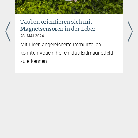
Studie offenbart bislang
unterschätzte Vielfalt der Kultur
wilder Schimpansen
21. MAI 2026
Kultur
Eine Langzeitstudie zeigt, dass
Schimpansenkultur viele alltägliche, für das
Überleben wichtige Verhaltensweisen
umfasst