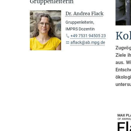
Gruppenleiterin
Dr. Andrea Flack
Gruppenleiterin,
IMPRS Dozentin
Kol
+49 7531 94505 23
aflack@ab.mpg.de
Zugvög
Ziele i
aus. Wi
Entsch
ökolog
unters