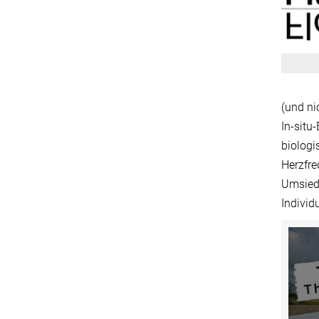
(und ni
In-situ
biolog
Herzfre
Umsied
Individ