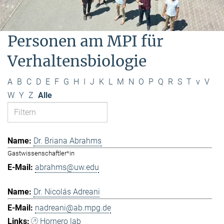
Personen am MPI für
Verhaltensbiologie
A
B
C
D
E
F
G
H
I
J
K
L
M
N
O
P
Q
R
S
T
v
V
W
Y
Z
Alle
Dr. Briana Abrahms
Gastwissenschaftler*in
abrahms@uw.edu
Dr. Nicolás Adreani
nadreani@ab.mpg.de
Hornero lab