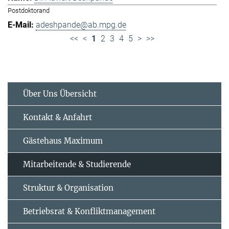
Postdoktorand
adeshpande@ab.mpg.de
<<
<
1
2
3
4
5
>
>>
Über Uns Übersicht
Kontakt & Anfahrt
Gästehaus Maximum
Mitarbeitende & Studierende
Struktur & Organisation
Betriebsrat & Konfliktmanagement