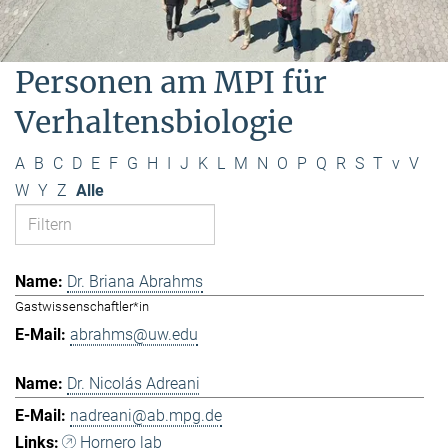
Personen am MPI für
Verhaltensbiologie
A
B
C
D
E
F
G
H
I
J
K
L
M
N
O
P
Q
R
S
T
v
V
W
Y
Z
Alle
Dr. Briana Abrahms
Gastwissenschaftler*in
abrahms@uw.edu
Dr. Nicolás Adreani
nadreani@ab.mpg.de
Hornero lab