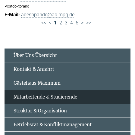
Postdoktorand
adeshpande@ab.mpg.de
<<
<
1
2
3
4
5
>
>>
Über Uns Übersicht
Kontakt & Anfahrt
Gästehaus Maximum
Mitarbeitende & Studierende
Struktur & Organisation
Betriebsrat & Konfliktmanagement