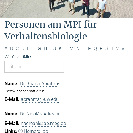
Personen am MPI für
Verhaltensbiologie
A
B
C
D
E
F
G
H
I
J
K
L
M
N
O
P
Q
R
S
T
v
V
W
Y
Z
Alle
Dr. Briana Abrahms
Gastwissenschaftler*in
abrahms@uw.edu
Dr. Nicolás Adreani
nadreani@ab.mpg.de
Hornero lab