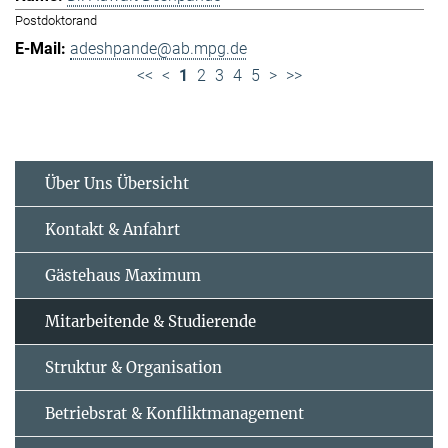
Postdoktorand
adeshpande@ab.mpg.de
<<
<
1
2
3
4
5
>
>>
Über Uns Übersicht
Kontakt & Anfahrt
Gästehaus Maximum
Mitarbeitende & Studierende
Struktur & Organisation
Betriebsrat & Konfliktmanagement