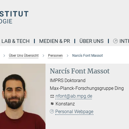
LAB & TECH
MEDIEN & PR
ÜBER UNS
INT
Über Uns Übersicht
Personen
Narcís Font Massot
Narcís Font Massot
IMPRS Doktorand
Max-Planck-Forschungsgruppe Ding
nfont@ab.mpg.de
Konstanz
Personal Webpage