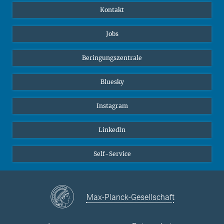
Kontakt
Jobs
Beringungszentrale
Bluesky
Instagram
LinkedIn
Self-Service
Max-Planck-Gesellschaft