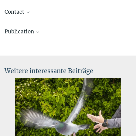
Contact
Carla Avolio
Publication
Referentin für Kommunikation und Medien
+49 176-77871256
Roland Kays and Martin Wikelski
cavolio@ab.mpg.de
The Internet of Animals: what it is, what it could be
Trends in Ecology and Evolution
Source
DOI
Weitere interessante Beiträge