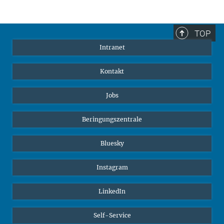
Dr. Maria van Noordwijk
Max-Planck Fellow
vnoord@ab.mpg.de
TOP
Intranet
Kontakt
Prof. Dr. Carel van Schaik
Max-Planck Fellow
Jobs
vschaik@ab.mpg.de
Beringungszentrale
Bluesky
Instagram
LinkedIn
Self-Service