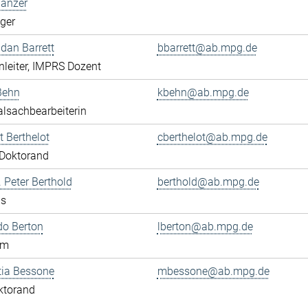
Banzer
eger
ndan Barrett
bbarrett@ab.mpg.de
leiter, IMPRS Dozent
Behn
kbehn@ab.mpg.de
lsachbearbeiterin
 Berthelot
cberthelot@ab.mpg.de
Doktorand
. Peter Berthold
berthold@ab.mpg.de
us
do Berton
lberton@ab.mpg.de
am
tia Bessone
mbessone@ab.mpg.de
ktorand