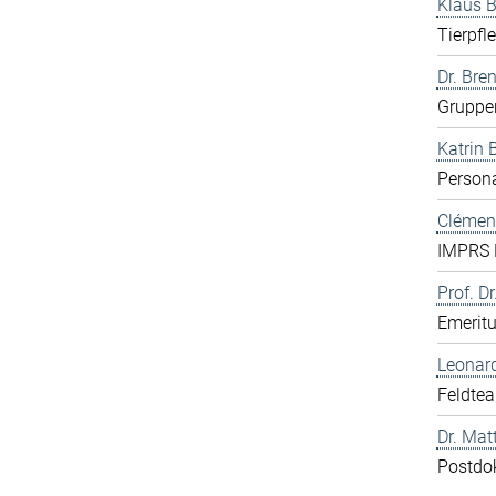
Klaus 
Tierpfl
Dr. Bre
Gruppen
Katrin 
Persona
Clément
IMPRS 
Prof. Dr
Emerit
Leonar
Feldte
Dr. Mat
Postdo