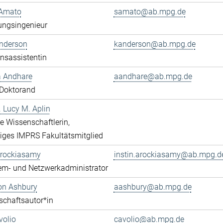
Amato
samato@ab.mpg.de
ungsingenieur
Anderson
kanderson@ab.mpg.de
onsassistentin
a Andhare
aandhare@ab.mpg.de
Doktorand
r. Lucy M. Aplin
rte Wissenschaftlerin,
iges IMPRS Fakultätsmitglied
Arockiasamy
instin.arockiasamy@ab.mpg.d
em- und Netzwerkadministrator
son Ashbury
aashbury@ab.mpg.de
chaftsautor*in
volio
cavolio@ab.mpg.de