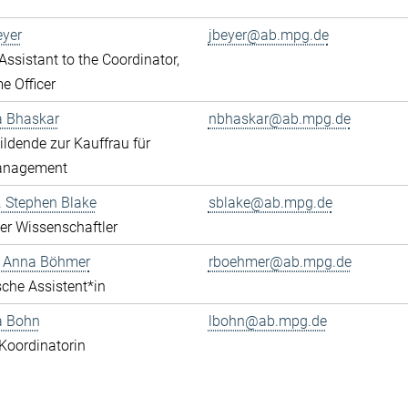
eyer
jbeyer@ab.mpg.de
ssistant to the Coordinator,
 Officer
a Bhaskar
nbhaskar@ab.mpg.de
ldende zur Kauffrau für
anagement
r. Stephen Blake
sblake@ab.mpg.de
rter Wissenschaftler
e Anna Böhmer
rboehmer@ab.mpg.de
che Assistent*in
a Bohn
lbohn@ab.mpg.de
Koordinatorin