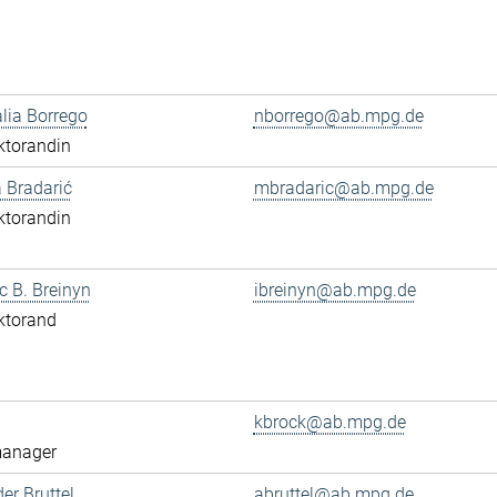
alia Borrego
nborrego@ab.mpg.de
ktorandin
 Bradarić
mbradaric@ab.mpg.de
ktorandin
ac B. Breinyn
ibreinyn@ab.mpg.de
ktorand
kbrock@ab.mpg.de
anager
er Bruttel
abruttel@ab.mpg.de