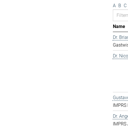
A
B
C
Name
Dr. Bri
Gastwis
Dr. Nic
Gustavo
IMPRS 
Dr. Ang
IMPRS 