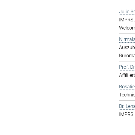
Julie B
IMPRS A
Welcome
Nirmal
Auszubi
Bürom
Prof. D
Affiliie
Rosali
Technis
Dr. Len
IMPRS 