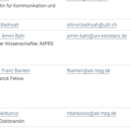
tin für Kommunikation und
r Badriyah
sitinur.badriyah@uzh.ch
r. Armin Bahl
armin.bahl@uni-konstanz.de
erter Wissenschaftler, IMPRS
. Franz Bairlein
fbairlein@ab.mpg.de
anck Fellow
Balduccio
nbalduccio@ab.mpg.de
Doktorandin