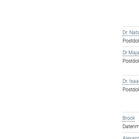
Dr. Nat
Postdo
Dr Maja
Postdo
Dr. Isa
Postdo
Brock
Datenm
Alexand