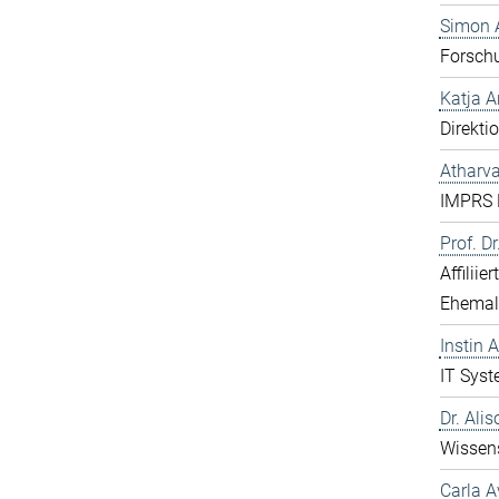
Simon 
Forsch
Katja 
Direkti
Atharv
IMPRS 
Prof. D
Affiliie
Ehemal
Instin 
IT Syst
Dr. Ali
Wissens
Carla A