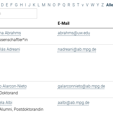
D
E
F
G
H
I
J
K
L
M
N
O
P
Q
R
S
T
v
V
W
Y
Z
All
E-Mail
ana Abrahms
abrahms@uw.edu
senschaftler*in
olás Adreani
nadreani@ab.mpg.de
 Alarcon-Nieto
galarconnieto@ab.mpg.de
Doktorand
ela Albi
aalbi@ab.mpg.de
Alumni, Postdoktorandin