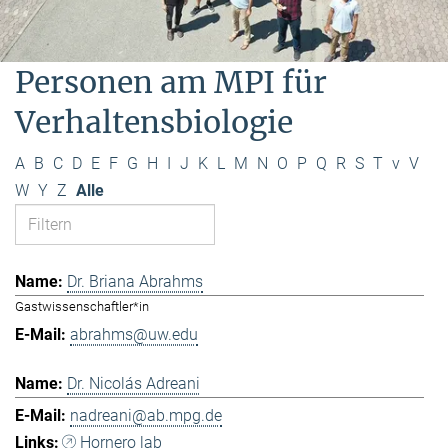
Personen am MPI für
Verhaltensbiologie
A
B
C
D
E
F
G
H
I
J
K
L
M
N
O
P
Q
R
S
T
v
V
W
Y
Z
Alle
Dr. Briana Abrahms
Gastwissenschaftler*in
abrahms@uw.edu
Dr. Nicolás Adreani
nadreani@ab.mpg.de
Hornero lab