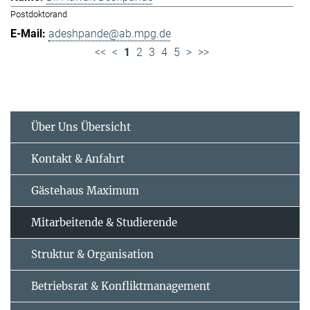
Postdoktorand
adeshpande@ab.mpg.de
<<
<
1
2
3
4
5
>
>>
Über Uns Übersicht
Kontakt & Anfahrt
Gästehaus Maximum
Mitarbeitende & Studierende
Struktur & Organisation
Betriebsrat & Konfliktmanagement