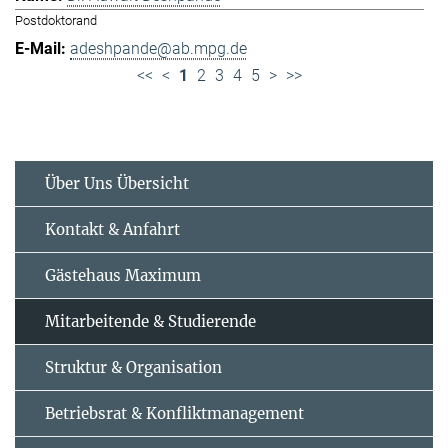
Postdoktorand
adeshpande@ab.mpg.de
<<
<
1
2
3
4
5
>
>>
Über Uns Übersicht
Kontakt & Anfahrt
Gästehaus Maximum
Mitarbeitende & Studierende
Struktur & Organisation
Betriebsrat & Konfliktmanagement