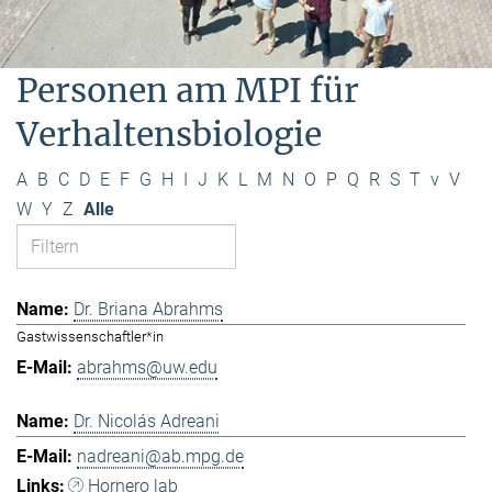
Personen am MPI für
Verhaltensbiologie
A
B
C
D
E
F
G
H
I
J
K
L
M
N
O
P
Q
R
S
T
v
V
W
Y
Z
Alle
Dr. Briana Abrahms
Gastwissenschaftler*in
abrahms@uw.edu
Dr. Nicolás Adreani
nadreani@ab.mpg.de
Hornero lab