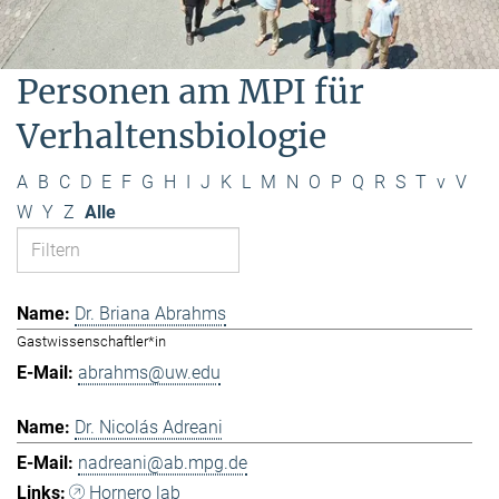
Personen am MPI für
Verhaltensbiologie
A
B
C
D
E
F
G
H
I
J
K
L
M
N
O
P
Q
R
S
T
v
V
W
Y
Z
Alle
Dr. Briana Abrahms
Gastwissenschaftler*in
abrahms@uw.edu
Dr. Nicolás Adreani
nadreani@ab.mpg.de
Hornero lab