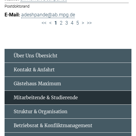
Postdoktorand
adeshpande@ab.mpg.de
<<
<
1
2
3
4
5
>
>>
Über Uns Übersicht
Kontakt & Anfahrt
Gästehaus Maximum
Mitarbeitende & Studierende
Struktur & Organisation
Betriebsrat & Konfliktmanagement