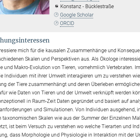
Konstanz - Bücklestraße
Google Scholar
ORCID
hungsinteressen
eressiere mich für die kausalen Zusammenhänge und Konsequenz
schiedenen Skalen und Perspektiven aus. Als Ökologe interes
e und Makro-Evolution von Tieren, vornehmlich Vertebraten. I
e Individuen mit ihrer Umwelt interagieren um zu verstehen wie
ng der Tiere zusammenhängt und deren Überleben ermöglichen 
afür wie Daten von Tieren und der Umwelt verknüpft werden kön
nzeptionell in Raum-Zeit Daten gegründet und basiert auf anal
nforderungen und Simulationen. Von Individuen ausgehend, in
n taxonomischen Skalen wie aus der Summer der Einzelnen Mak
etzt, ist beim Versuch zu verstehen wo welche Tierarten und I
ng, dass Morphologie und Physiologie in Interaktion mit der Um