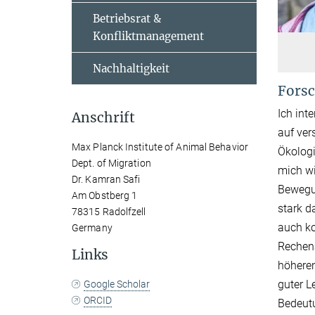
Betriebsrat &
Konfliktmanagement
Nachhaltigkeit
Forsc
Ich int
Anschrift
auf ver
Max Planck Institute of Animal Behavior
Ökologi
Dept. of Migration
mich wi
Dr. Kamran Safi
Bewegu
Am Obstberg 1
stark d
78315 Radolfzell
auch ko
Germany
Rechena
Links
höhere
guter L
Google Scholar
ORCID
Bedeutu