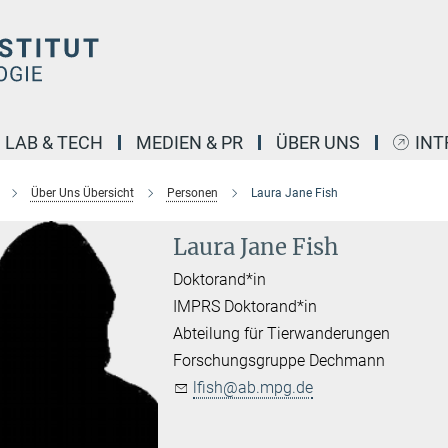
LAB & TECH
MEDIEN & PR
ÜBER UNS
INT
Über Uns Übersicht
Personen
Laura Jane Fish
Laura Jane Fish
Doktorand*in
IMPRS Doktorand*in
Abteilung für Tierwanderungen
Forschungsgruppe Dechmann
lfish@ab.mpg.de