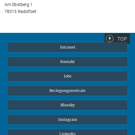
Am Obstberg 1
78315 Radolfzell
TOP
Intranet
Kontakt
Jobs
Beringungszentrale
Bluesky
Instagram
LinkedIn