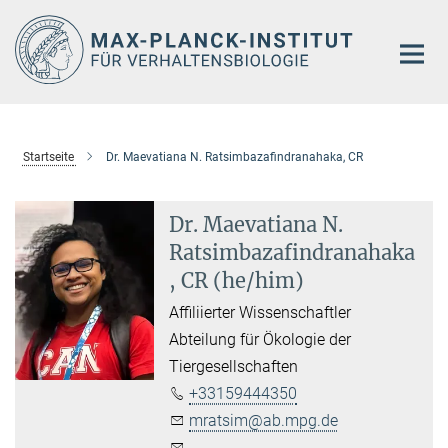
Hauptinhalt
Startseite
Dr. Maevatiana N. Ratsimbazafindranahaka, CR
Dr. Maevatiana N.
Ratsimbazafindranahaka
, CR (he/him)
Affiliierter Wissenschaftler
Abteilung für Ökologie der
Tiergesellschaften
+33159444350
mratsim@ab.mpg.de