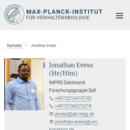
Hauptinhalt
Startseite
Jonathan Eveso
Jonathan Eveso
(He/Him)
IMPRS Doktorand
Forschungsgruppe Safi
+4915210410740
+4915736572074
jeveso@ab.mpg.de
jonathan.eveso@uni-
konstanz.de