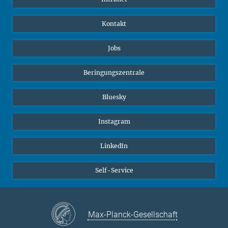
Kontakt
Jobs
Beringungszentrale
Bluesky
Instagram
LinkedIn
Self-Service
Max-Planck-Gesellschaft