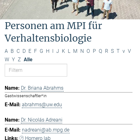
Personen am MPI für
Verhaltensbiologie
A
B
C
D
E
F
G
H
I
J
K
L
M
N
O
P
Q
R
S
T
v
V
W
Y
Z
Alle
Dr. Briana Abrahms
Gastwissenschaftler*in
abrahms@uw.edu
Dr. Nicolás Adreani
nadreani@ab.mpg.de
Hornero lab