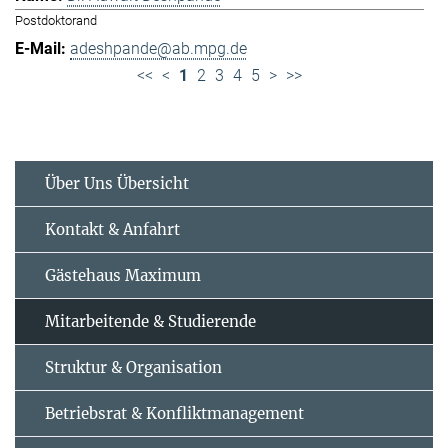
Postdoktorand
adeshpande@ab.mpg.de
<<
<
1
2
3
4
5
>
>>
Über Uns Übersicht
Kontakt & Anfahrt
Gästehaus Maximum
Mitarbeitende & Studierende
Struktur & Organisation
Betriebsrat & Konfliktmanagement