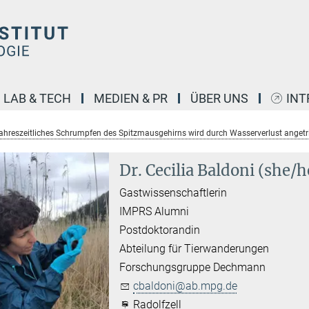
LAB & TECH
MEDIEN & PR
ÜBER UNS
INT
jahreszeitliches Schrumpfen des Spitzmausgehirns wird durch Wasserverlust angetri
Dr. Cecilia Baldoni (she/h
Gastwissenschaftlerin
IMPRS Alumni
Postdoktorandin
Abteilung für Tierwanderungen
Forschungsgruppe Dechmann
cbaldoni@ab.mpg.de
Radolfzell