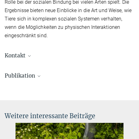
Rolle bei der sozialen Bindung bei vielen Arten spielt. Die
Ergebnisse bieten neue Einblicke in die Art und Weise, wie
Tiere sich in komplexen sozialen Systemen verhalten,
wenn die Möglichkeiten zu physischen Interaktionen
eingeschränkt sind.
Kontakt
Dr. Gabriella Gall
Publikation
Postdoktorandin
gabriella.gall@ab.mpg.de
Vlad Demartsev, Gabriella Gall, Ariana Strandburg-Peshkin,
Marta B Manser
Dominance asymmetries shape vocal exchanges in meerkats
Behavioral Ecology
Dr. Vlad Demartsev
Weitere interessante Beiträge
Source
DOI
Postdoktorand
vdemartsev@ab.mpg.de